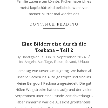
Familie zubereiten könnte. Früher habe ich es
meist kopfschüttelnd belächelt, wenn von
meiner Mutter mal wieder das
CONTINUE READING
Eine Bilderreise durch die
Toskana – Teil 2
2024-
By:
hdallgaier
On:
1. September 2024
In:
Angeln
,
Ausflüge
,
Reise
,
Strand
,
Urlaub
09-
01
Samstag war unser Umzugstag. Wir haben all
unsere Sachen ins Auto gestopft und sind ins
kleine Bergdorf Pedona umgesiedelt. Die gut
40km Wegstrecke hat uns aufgrund der vielen
Serpentinen über eine Stunde Zeit abverlangt –
aber immerhin war die Aussicht größtenteils