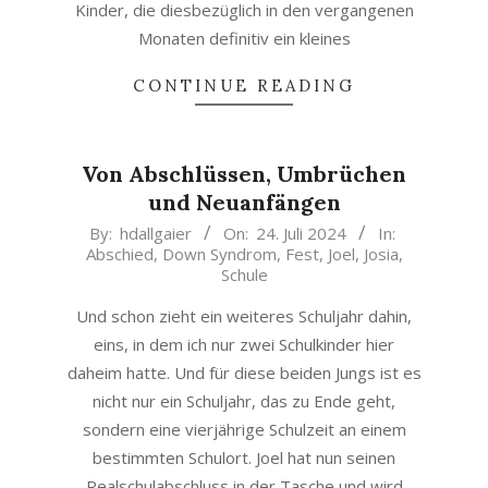
Kinder, die diesbezüglich in den vergangenen
Monaten definitiv ein kleines
CONTINUE READING
Von Abschlüssen, Umbrüchen
und Neuanfängen
2024-
By:
hdallgaier
On:
24. Juli 2024
In:
Abschied
,
Down Syndrom
,
Fest
,
Joel
,
Josia
,
07-
Schule
24
Und schon zieht ein weiteres Schuljahr dahin,
eins, in dem ich nur zwei Schulkinder hier
daheim hatte. Und für diese beiden Jungs ist es
nicht nur ein Schuljahr, das zu Ende geht,
sondern eine vierjährige Schulzeit an einem
bestimmten Schulort. Joel hat nun seinen
Realschulabschluss in der Tasche und wird