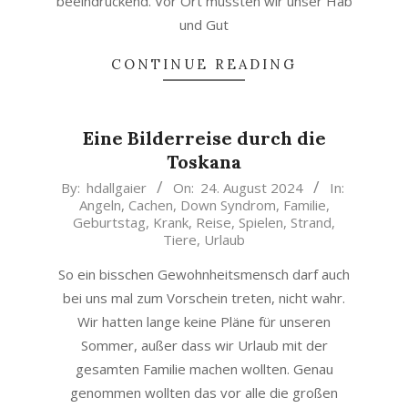
beeindruckend. Vor Ort mussten wir unser Hab
und Gut
CONTINUE READING
Eine Bilderreise durch die
Toskana
2024-
By:
hdallgaier
On:
24. August 2024
In:
Angeln
,
Cachen
,
Down Syndrom
,
Familie
,
08-
Geburtstag
,
Krank
,
Reise
,
Spielen
,
Strand
,
24
Tiere
,
Urlaub
So ein bisschen Gewohnheitsmensch darf auch
bei uns mal zum Vorschein treten, nicht wahr.
Wir hatten lange keine Pläne für unseren
Sommer, außer dass wir Urlaub mit der
gesamten Familie machen wollten. Genau
genommen wollten das vor alle die großen