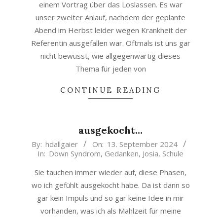
einem Vortrag über das Loslassen. Es war
unser zweiter Anlauf, nachdem der geplante
Abend im Herbst leider wegen Krankheit der
Referentin ausgefallen war. Oftmals ist uns gar
nicht bewusst, wie allgegenwärtig dieses
Thema für jeden von
CONTINUE READING
ausgekocht…
2024-
By:
hdallgaier
On:
13. September 2024
In:
Down Syndrom
,
Gedanken
,
Josia
,
Schule
09-
13
Sie tauchen immer wieder auf, diese Phasen,
wo ich gefühlt ausgekocht habe. Da ist dann so
gar kein Impuls und so gar keine Idee in mir
vorhanden, was ich als Mahlzeit für meine