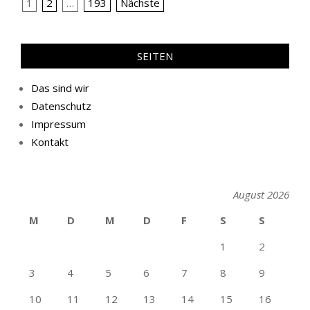
Seitennummerierung
1
2
…
193
Nächste
der
Beiträge
SEITEN
Das sind wir
Datenschutz
Impressum
Kontakt
August 2026
M
D
M
D
F
S
S
1
2
3
4
5
6
7
8
9
10
11
12
13
14
15
16