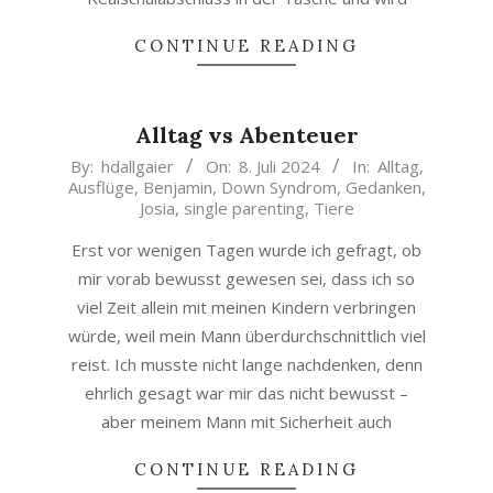
CONTINUE READING
Alltag vs Abenteuer
2024-
By:
hdallgaier
On:
8. Juli 2024
In:
Alltag
,
Ausflüge
,
Benjamin
,
Down Syndrom
,
Gedanken
,
07-
Josia
,
single parenting
,
Tiere
08
Erst vor wenigen Tagen wurde ich gefragt, ob
mir vorab bewusst gewesen sei, dass ich so
viel Zeit allein mit meinen Kindern verbringen
würde, weil mein Mann überdurchschnittlich viel
reist. Ich musste nicht lange nachdenken, denn
ehrlich gesagt war mir das nicht bewusst –
aber meinem Mann mit Sicherheit auch
CONTINUE READING