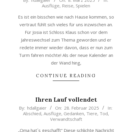
By:
hdallgaier
On:
8. März 2025
In:
Ausflüge
,
Reise
,
Spielen
03-
08
Es ist ein bisschen wie nach Hause kommen, so
vertraut fühlt sich vieles für uns inzwischen an.
Für Josia ist Schloss Klaus schon vor dem
Jahreswechsel zum Thema geworden und er
redete immer wieder davon, dass er nun zum
Turm fahren möchte! Als der neue Kalender an
der Wand hing,
CONTINUE READING
Ihren Lauf vollendet
2025-
By:
hdallgaier
On:
28. Februar 2025
In:
Abschied
,
Ausflüge
,
Gedanken
,
Tiere
,
Tod
,
02-
Verwandtschaft
28
„Oma hat´s geschafft“ Diese schlichte Nachricht