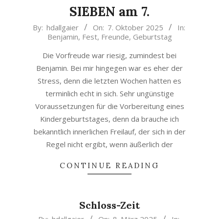
SIEBEN am 7.
2025-
By:
hdallgaier
On:
7. Oktober 2025
In:
Benjamin
,
Fest
,
Freunde
,
Geburtstag
10-
07
Die Vorfreude war riesig, zumindest bei
Benjamin. Bei mir hingegen war es eher der
Stress, denn die letzten Wochen hatten es
terminlich echt in sich. Sehr ungünstige
Voraussetzungen für die Vorbereitung eines
Kindergeburtstages, denn da brauche ich
bekanntlich innerlichen Freilauf, der sich in der
Regel nicht ergibt, wenn äußerlich der
CONTINUE READING
Schloss-Zeit
2025-